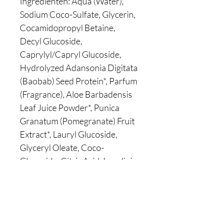
Ingredienten: Aqua (Water),
Sodium Coco-Sulfate, Glycerin,
Cocamidopropyl Betaine,
Decyl Glucoside,
Caprylyl/Capryl Glucoside,
Hydrolyzed Adansonia Digitata
(Baobab) Seed Protein*, Parfum
(Fragrance), Aloe Barbadensis
Leaf Juice Powder*, Punica
Granatum (Pomegranate) Fruit
Extract*, Lauryl Glucoside,
Glyceryl Oleate, Coco-
Glucoside, Citric Acid, Levulinic
Acid, Sodium Levulinate,
Sodium Phytate, Sodium
Benzoate, Citral, Geraniol,
Limonene, Linalool.