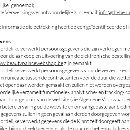
ijke” genoemd);
e Verwerkingsverantwoordelijke zijn: e-mail:
info@thebeau
e informatie die betrekking heeft op een geïdentificeerde of 
evens
rdelijke verwerkt persoonsgegevens die zijn verkregen me
oor de aankoop en uitvoering van de elektronische bestelling
w.beautypalacewebshop.be
zijn gemaakt.
ordelijke verwerkt persoonsgegevens voor de verzend- en
municatie tussen de contractanten voor de duur die wettelij
et openbaar worden gemaakt en zullen niet worden overgez
delijke verzamelt functionele-, analytische- en tracking- 
aan door gebruik van de website (zie Algemene Voorwaarden
betere ervaring op de website en om aangepaste aanbiedinge
e gegevens zullen in geen geval aan derden doorgegeven wo
rdelijke verwerkt gegevens die de Klant zelf doorgeeft aan
e, bijvoorbeeld gegevens als de naam en het e-mailadres voo