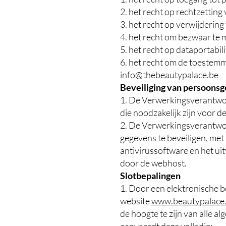
2. het recht op rechtzettin
3. het recht op verwijderin
4. het recht om bezwaar te
5. het recht op dataportabilit
6. het recht om de toestemmi
info@thebeautypalace.be
Beveiliging van persoons
1. De Verwerkingsverantwoor
die noodzakelijk zijn voor
2. De Verwerkingsverantwoo
gegevens te beveiligen, me
antivirussoftware en het u
door de webhost.
Slotbepalingen
1. Door een elektronische be
website
www.beautypalace
de hoogte te zijn van alle