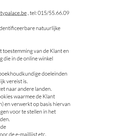
typalace.be
, tel: 015/55.66.09
identificeerbare natuurlijke
t toestemming van de Klant en
 die in de online winkel
 boekhoudkundige doeleinden
k vereist is.
et naar andere landen.
cookies waarmee de Klant
) en verwerkt op basis hiervan
n voor te stellen in het
rden.
 de
r de e-maillijst etc.