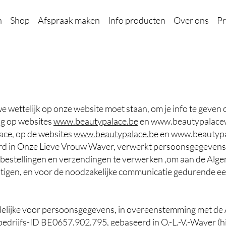
n
Shop
Afspraak maken
Info producten
Over ons
Pr
 we wettelijk op onze website moet staan, om je info te geve
ng op websites
www.beautypalace.be
en
www.beautypalace
ace, op de websites
www.beautypalace.be
en
www.beautyp
 in Onze Lieve Vrouw Waver, verwerkt persoonsgegevens d
e bestellingen en verzendingen te verwerken ,om aan de Al
tigen, en voor de noodzakelijke communicatie gedurende een
elijke voor persoonsgegevens, in overeenstemming met de 
bedrijfs-ID BE0657.902.795, gebaseerd in O.-L.-V.-Waver (h