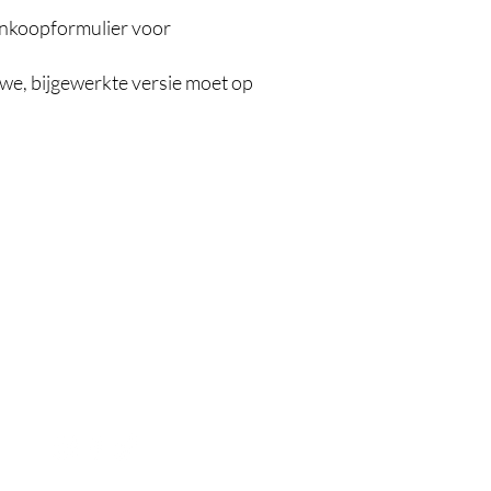
ankoopformulier voor
we, bijgewerkte versie moet op
Contact
0476/ 85 42 26
info@beautypalace.be