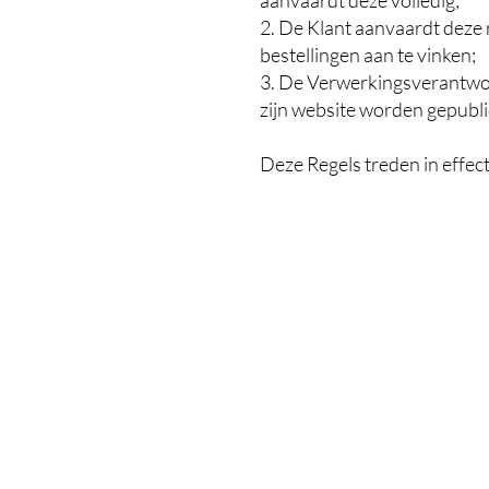
aanvaardt deze volledig;
2. De Klant aanvaardt deze
bestellingen aan te vinken;
3. De Verwerkingsverantwoo
zijn website worden gepubli
Deze Regels treden in effe
Schoonheidssalon
Bergstraat 51
2861 OLV-Waver
Dinsdag, vrijdag, zaterdag
Enkel op afspraak