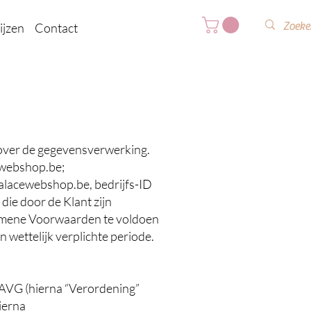
ijzen
Contact
n over de gegevensverwerking.
webshop.be
;
alacewebshop.be
, bedrijfs-ID
ie door de Klant zijn
gemene Voorwaarden te voldoen
 wettelijk verplichte periode.
AVG (hierna “Verordening”
ierna