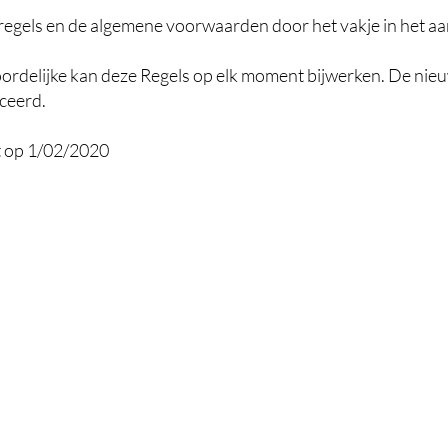
 regels en de algemene voorwaarden door het vakje in het a
rdelijke kan deze Regels op elk moment bijwerken. De nieu
ceerd.
ct op 1/02/2020
Webshop
Info
Alle producten
Verzenden en retour
Evolve gelaat
Privacybeleid
Zonneproducten
Algemene voorwaarden
Handen & voeten
Lichaam, haar & bad
Minerale makeup glo