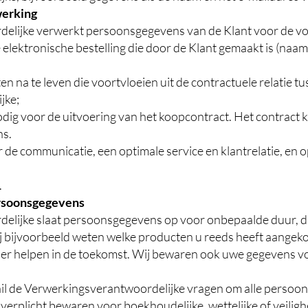
werking
elijke verwerkt persoonsgegevens van de Klant voor de vo
 elektronische bestelling die door de Klant gemaakt is (naam,
n na te leven die voortvloeien uit de contractuele relatie t
jke;
dig voor de uitvoering van het koopcontract. Het contract 
ns.
 de communicatie, een optimale service en klantrelatie, en 
.
ersoonsgegevens
lijke slaat persoonsgegevens op voor onbepaalde duur, dit
 bijvoorbeeld weten welke producten u reeds heeft aangek
er helpen in de toekomst. Wij bewaren ook uwe gegevens vo
email de Verwerkingsverantwoordelijke vragen om alle persoo
verplicht bewaren voor boekhoudelijke, wettelijke of veilig