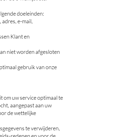
lgende doeleinden:
 adres, e-mail,
ussen Klant en
kan niet worden afgesloten
optimaal gebruik van onze
 om uw service optimaal te
ocht, aangepast aan uw
or de wettelijke
nsgegevens te verwijderen,
heids-redenen en voor de