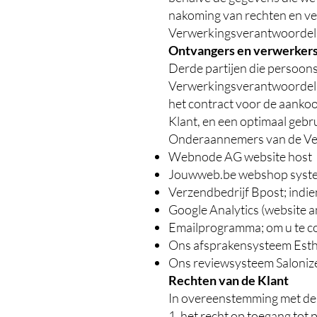
nakoming van rechten en ver
Verwerkingsverantwoordelij
Ontvangers en verwerker
Derde partijen die persoon
Verwerkingsverantwoordelij
het contract voor de aanko
Klant, en een optimaal gebru
Onderaannemers van de Ver
Webnode AG website host
Jouwweb.be webshop systee
Verzendbedrijf Bpost; indie
Google Analytics (website a
Emailprogramma; om u te co
Ons afsprakensysteem Esthio
Ons reviewsysteem Salonized
Rechten van de Klant
In overeenstemming met de 
1. het recht op toegang tot