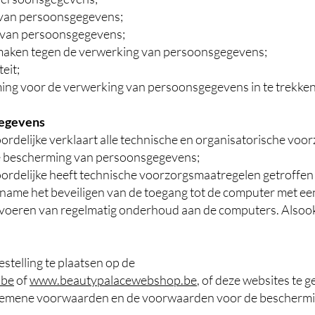
g van persoonsgegevens;
g van persoonsgegevens;
 maken tegen de verwerking van persoonsgegevens;
eit;
ng voor de verwerking van persoonsgegevens in te trekken, sc
gegevens
delijke verklaart alle technische en organisatorische voor
 de bescherming van persoonsgegevens;
rdelijke heeft technische voorzorgsmaatregelen getroffen
t name het beveiligen van de toegang tot de computer met e
itvoeren van regelmatig onderhoud aan de computers. Also
stelling te plaatsen op de
.be
of
www.beautypalacewebshop.be
,
of deze websites te g
 algemene voorwaarden en de voorwaarden voor de bescher