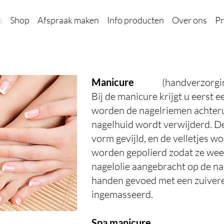
n
Shop
Afspraak maken
Info producten
Over ons
Pr
Manicure
(handverzorgin
Bij de manicure krijgt u eerst 
worden de nagelriemen achteru
nagelhuid wordt verwijderd. D
vorm gevijld, en de velletjes 
worden gepolierd zodat ze wee
nagelolie aangebracht op de na
handen gevoed met een zuivere
ingemasseerd.
Spa manicure