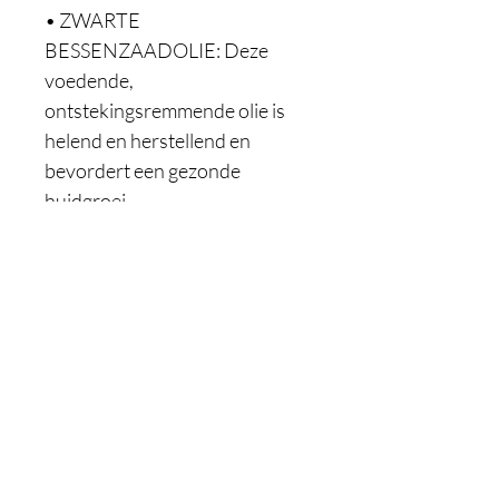
• ZWARTE 
BESSENZAADOLIE: Deze 
voedende, 
ontstekingsremmende olie is 
helend en herstellend en 
bevordert een gezonde 
huidgroei.

Inhoud: 50ml

Gebruik: aanbrengen op 
gereinigde huid
Webshop
Info
Alle producten
Verzenden en retour
Evolve gelaat
Privacybeleid