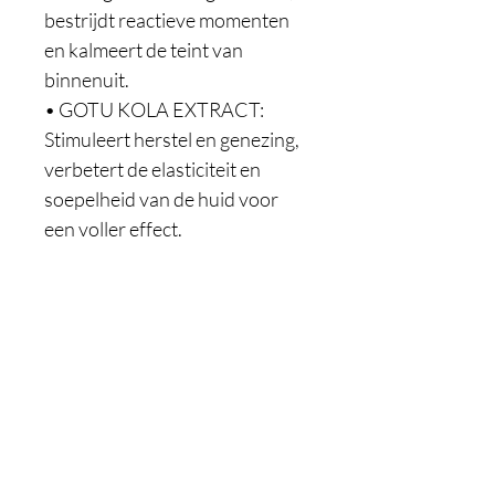
bestrijdt reactieve momenten 
en kalmeert de teint van 
binnenuit.

• GOTU KOLA EXTRACT: 
Stimuleert herstel en genezing, 
verbetert de elasticiteit en 
soepelheid van de huid voor 
een voller effect.

Inhoud: 118ml

Gebruik: aanbrengen op een 
gereinigd gelaat, voor het 
serum of de dagcrème
Webshop
Info