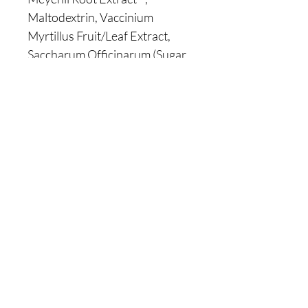
Maltodextrin, Vaccinium
Myrtillus Fruit/Leaf Extract,
Saccharum Officinarum (Sugar
Cane) Extract, Citrus
Aurantium Dulcis (Orange)
Fruit Extract, Citrus Limon
(Lemon) Fruit Extract, Acer
Saccharum (Sugar Maple)
Extract, Hippophae
Rhamnoides (sea buckthorn)
Fruit Oil*, Curcuma Longa Root
Oil*, Xanthan Gum, Sodium
Stearoyl Glutamate, Gardenia
Florida Fruit Extract, Sodium
Gluconate, Tocopherol,
Helianthus Annuus (Sunflower)