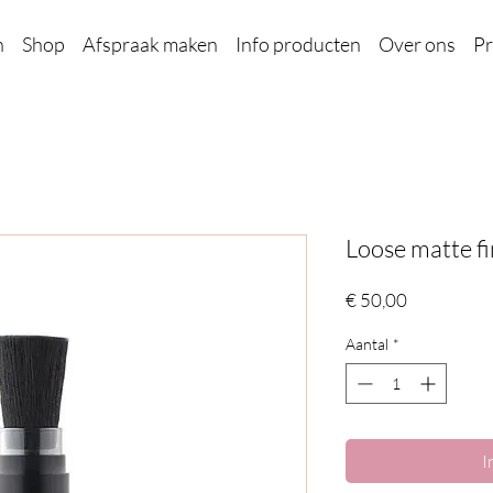
n
Shop
Afspraak maken
Info producten
Over ons
Pr
Loose matte f
Prijs
€ 50,00
Aantal
*
I