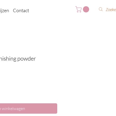
ijzen
Contact
inishing powder
n winkelwagen