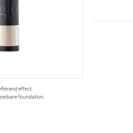
iërend effect.

loeibare foundation.