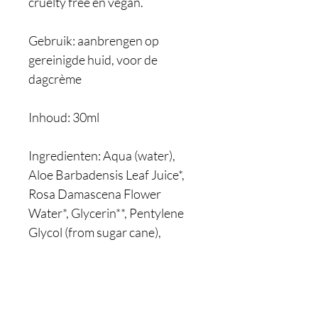
cruelty free en vegan.
Gebruik: aanbrengen op
gereinigde huid, voor de
dagcrème
Inhoud: 30ml
Ingredienten: Aqua (water),
Aloe Barbadensis Leaf Juice*,
Rosa Damascena Flower
Water*, Glycerin**, Pentylene
Glycol (from sugar cane),
Sodium Hyaluronate, Punica
Granatum (Pomegranate) Fruit
Extract*, Cellulose Gum, Algin,
Phytic Acid, Citric Acid.